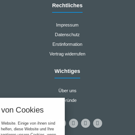
Rechtliches
Impressum
Datenschutz
Erstinformation
Vertrag widerrufen
Wichtiges
Über uns
nstellungen
5 Gründe
über alle verwendeten Cookies und
von Cookies
chkeit folgende Kategorien zu
r zu blockieren.
 Website. Einige von ihnen sind
Notwendig
helfen, diese Website und Ihre
kzeptieren unsere Cookies, wenn