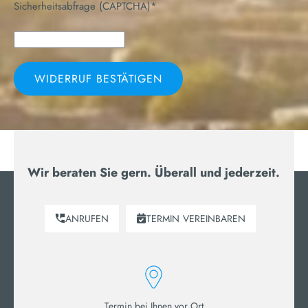
Sicherheitsabfrage (CAPTCHA)*
a
g
s
*
Wir beraten Sie gern. Überall und jederzeit.
ANRUFEN
TERMIN
VEREINBAREN
Termin bei Ihnen vor Ort