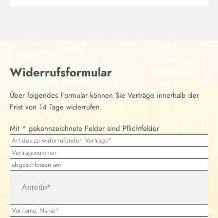
Widerrufsformular
Online-Formular
Über folgendes Formular können Sie Verträge innerhalb der
Frist von 14 Tage widerrufen.
Mit * gekennzeichnete Felder sind Pflichtfelder
A
r
V
t
e
a
T
d
r
b
A
T
e
t
g
n
P
s
r
e
r
u
z
V
a
s
e
n