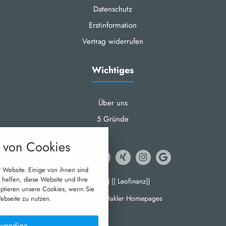
Datenschutz
Erstinformation
Vertrag widerrufen
Wichtiges
Über uns
nstellungen
5 Gründe
über alle verwendeten Cookies und
von Cookies
 folgende Kategorien zu akzeptieren
lockieren.
 Website. Einige von ihnen sind
Notwendig
helfen, diese Website und Ihre
© {{ 2006}} {{ Leofinanz}}
eptieren unsere Cookies, wenn Sie
Made with
❤
Makler Homepages
ebseite zu nutzen.
Performance
wendige