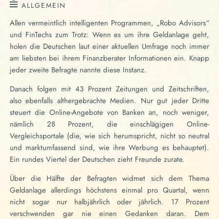
ALLGEMEIN
Allen vermeintlich intelligenten Programmen, „Robo Advisors“
und FinTechs zum Trotz: Wenn es um ihre Geldanlage geht,
holen die Deutschen laut einer aktuellen Umfrage noch immer
am liebsten bei ihrem Finanzberater Informationen ein. Knapp
jeder zweite Befragte nannte diese Instanz.
Danach folgen mit 43 Prozent Zeitungen und Zeitschriften,
also ebenfalls althergebrachte Medien. Nur gut jeder Dritte
steuert die Online-Angebote von Banken an, noch weniger,
nämlich 28 Prozent, die einschlägigen Online-
Vergleichsportale (die, wie sich herumspricht, nicht so neutral
und marktumfassend sind, wie ihre Werbung es behauptet).
Ein rundes Viertel der Deutschen zieht Freunde zurate.
Über die Hälfte der Befragten widmet sich dem Thema
Geldanlage allerdings höchstens einmal pro Quartal, wenn
nicht sogar nur halbjährlich oder jährlich. 17 Prozent
verschwenden gar nie einen Gedanken daran. Dem