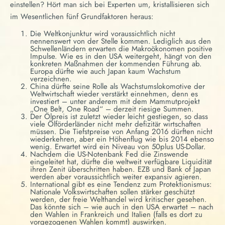
einstellen? Hört man sich bei Experten um, kristallisieren sich
im Wesentlichen fünf Grundfaktoren heraus:
Die Weltkonjunktur wird voraussichtlich nicht
nennenswert von der Stelle kommen. Lediglich aus den
Schwellenländern erwarten die Makroökonomen positive
Impulse. Wie es in den USA weitergeht, hängt von den
konkreten Maßnahmen der kommenden Führung ab.
Europa dürfte wie auch Japan kaum Wachstum
verzeichnen.
China dürfte seine Rolle als Wachstumslokomotive der
Weltwirtschaft wieder verstärkt einnehmen, denn es
investiert – unter anderem mit dem Mammutprojekt
„One Belt, One Road“ – derzeit riesige Summen.
Der Ölpreis ist zuletzt wieder leicht gestiegen, so dass
viele Ölförderländer nicht mehr defizitär wirtschaften
müssen. Die Tiefstpreise von Anfang 2016 dürften nicht
wiederkehren, aber ein Höhenflug wie bis 2014 ebenso
wenig. Erwartet wird ein Niveau von 50plus US-Dollar.
Nachdem die US-Notenbank Fed die Zinswende
eingeleitet hat, dürfte die weltweit verfügbare Liquidität
ihren Zenit überschritten haben. EZB und Bank of Japan
werden aber voraussichtlich weiter expansiv agieren.
International gibt es eine Tendenz zum Protektionismus:
Nationale Volkswirtschaften sollen stärker geschützt
werden, der freie Welthandel wird kritischer gesehen.
Das könnte sich – wie auch in den USA erwartet – nach
den Wahlen in Frankreich und Italien (falls es dort zu
vorgezogenen Wahlen kommt) auswirken.