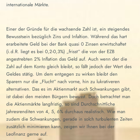
internationale Märkte.
Einer der Gründe für die wachsende Zahl ist, ein steigendes
Bewusstsein bezüglich Zins und Infaltion. Während das hart
erarbeitete Geld bei der Bank quasi 0 Zinsen erwirtschaftet
(i.d.R. liegt es bei 0,2-0,3%) „frisst“ die von der EZB
angestrebten 2% Inflation das Geld auf. Auch wenn der die
Zahl auf dem Konto gleich bleibt, so fällt jedoch der Wert des
Geldes stätig. Um dem entgegen zu wirken bleibt den
Sparern nur die „Flucht“ nach vorne, hin zu lukrativeren
alternativen. Das es im Aktienmarkt auch Schwankungen gibt,
ist dabei den meisten Bürgern bewusst. Doch betrachtet man
die Aktienmärkte langfristig, so sind Durchschnittliche
Jahresrenditen von 4, 5, 6% durchaus realistisch. Wie man
zudem die Schwankungen, gerade in solch turbulenten Zeiten
zusätzlich minimieren kann, zeigen wir Ihnen bei der
Leofinanz gerne auf.